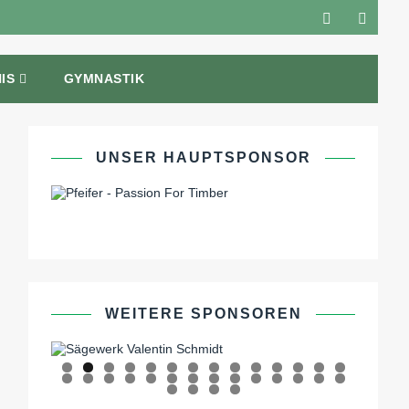
IS
GYMNASTIK
UNSER HAUPTSPONSOR
WEITERE SPONSOREN
0
1
2
3
4
5
6
7
8
9
0
1
2
3
4
5
6
7
8
9
0
1
2