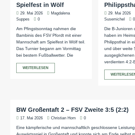
Spielfest in Wölf
Philippstha
29. Mai 2026
Magdalena
29. Mai 2026
Suppes
0
Susemichel
Am Pfingstsonntag nahmen die
Die B-Junioren 
Bambinis des FSV Pfordt mit einer
haben im Heims
Mannschaft am Spielfest in Wölf teil.
Philippsthal in
Das Turnier begann am Vormittag
und über weite 
bei bestem Fußballwetter. Die
ausgeglichenen 
verdienten 4:2-E
WEITERLESEN
WEITERLESE
BW Großentaft 2 – FSV Zweite 3:5 (2:2)
17. Mai 2026
Christian Horn
0
Eine kämpferische und mannschaftlich geschlossene Leistung 
Auswärtsspiel in Großentaft und konnte sich am Ende selbst m