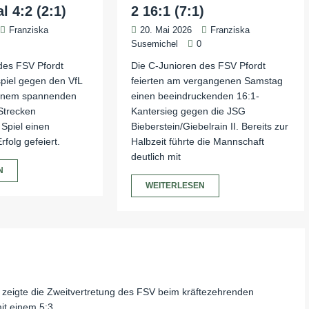
l 4:2 (2:1)
2 16:1 (7:1)
Franziska
20. Mai 2026
Franziska
0
Susemichel
0
des FSV Pfordt
Die C-Junioren des FSV Pfordt
piel gegen den VfL
feierten am vergangenen Samstag
 einem spannenden
einen beeindruckenden 16:1-
Strecken
Kantersieg gegen die JSG
Spiel einen
Bieberstein/Giebelrain II. Bereits zur
rfolg gefeiert.
Halbzeit führte die Mannschaft
deutlich mit
N
WEITERLESEN
zeigte die Zweitvertretung des FSV beim kräftezehrenden
it einem 5:3