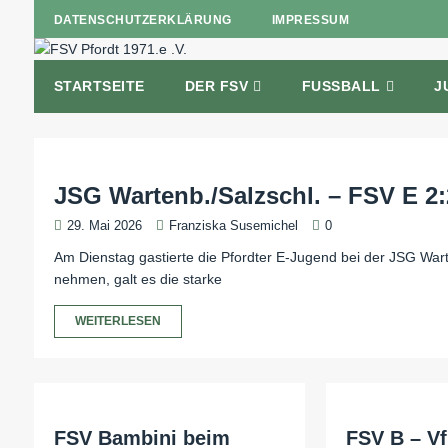
DATENSCHUTZERKLÄRUNG
IMPRESSUM
STARTSEITE
DER FSV
FUSSBALL
J
JSG Wartenb./Salzschl. – FSV E 2:2
29. Mai 2026
Franziska Susemichel
0
Am Dienstag gastierte die Pfordter E-Jugend bei der JSG Wart
nehmen, galt es die starke
WEITERLESEN
FSV Bambini beim
FSV B – V