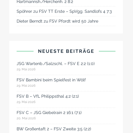
Hartmannsh./Herchenh. 2 8:2
Spöhrer
zu
FSV TT Erste – SpVgg. Sandlofs 4 7:3
Dieter Berndt
zu
FSV Pfordt wird 50 Jahre
NEUESTE BEITRÄGE
JSG Wartenb./Salzschl. – FSV E 2:2 (1:0)
29. Mai 2026
FSV Bambini beim Spielfest in Wölf
29. Mai 2026
FSV B – VfL Philippsthal 4:2 (2:1)
29. Mai 2026
FSV C – JSG Giebelrain 2 16:1 (7:1)
20. Mai 2026
BW Großentaft 2 – FSV Zweite 3:5 (2:2)