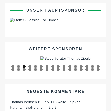
UNSER HAUPTSPONSOR
WEITERE SPONSOREN
0
1
2
3
4
5
6
7
8
9
0
1
2
3
4
5
6
7
8
9
0
1
2
NEUESTE KOMMENTARE
Thomas Bernsen
zu
FSV TT Zweite – SpVgg
Hartmannsh./Herchenh. 2 8:2