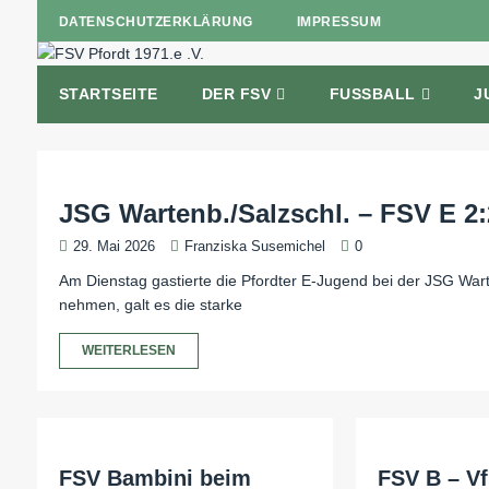
DATENSCHUTZERKLÄRUNG
IMPRESSUM
STARTSEITE
DER FSV
FUSSBALL
J
JSG Wartenb./Salzschl. – FSV E 2:2
29. Mai 2026
Franziska Susemichel
0
Am Dienstag gastierte die Pfordter E-Jugend bei der JSG Wart
nehmen, galt es die starke
WEITERLESEN
FSV Bambini beim
FSV B – V