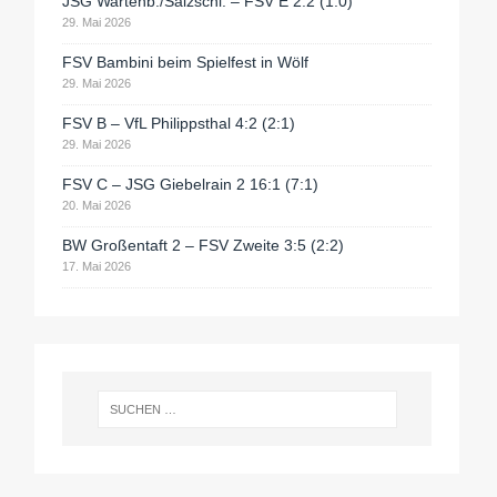
JSG Wartenb./Salzschl. – FSV E 2:2 (1:0)
29. Mai 2026
FSV Bambini beim Spielfest in Wölf
29. Mai 2026
FSV B – VfL Philippsthal 4:2 (2:1)
29. Mai 2026
FSV C – JSG Giebelrain 2 16:1 (7:1)
20. Mai 2026
BW Großentaft 2 – FSV Zweite 3:5 (2:2)
17. Mai 2026