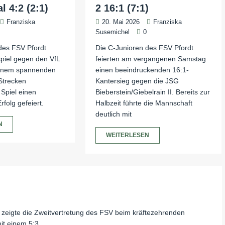
l 4:2 (2:1)
2 16:1 (7:1)
Franziska
20. Mai 2026
Franziska
0
Susemichel
0
des FSV Pfordt
Die C-Junioren des FSV Pfordt
piel gegen den VfL
feierten am vergangenen Samstag
 einem spannenden
einen beeindruckenden 16:1-
Strecken
Kantersieg gegen die JSG
Spiel einen
Bieberstein/Giebelrain II. Bereits zur
rfolg gefeiert.
Halbzeit führte die Mannschaft
deutlich mit
N
WEITERLESEN
zeigte die Zweitvertretung des FSV beim kräftezehrenden
it einem 5:3