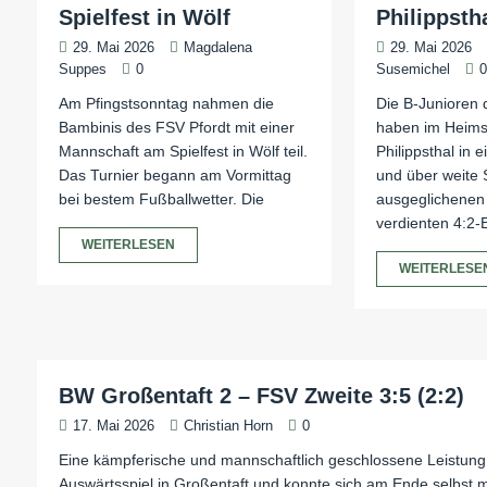
Spielfest in Wölf
Philippstha
29. Mai 2026
Magdalena
29. Mai 2026
Suppes
0
Susemichel
Am Pfingstsonntag nahmen die
Die B-Junioren 
Bambinis des FSV Pfordt mit einer
haben im Heims
Mannschaft am Spielfest in Wölf teil.
Philippsthal in
Das Turnier begann am Vormittag
und über weite 
bei bestem Fußballwetter. Die
ausgeglichenen 
verdienten 4:2-E
WEITERLESEN
WEITERLESE
BW Großentaft 2 – FSV Zweite 3:5 (2:2)
17. Mai 2026
Christian Horn
0
Eine kämpferische und mannschaftlich geschlossene Leistung 
Auswärtsspiel in Großentaft und konnte sich am Ende selbst m