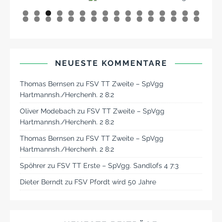
0
1
2
3
4
5
6
7
8
9
0
1
2
3
4
5
6
7
8
9
0
1
2
NEUESTE KOMMENTARE
Thomas Bernsen
zu
FSV TT Zweite – SpVgg
Hartmannsh./Herchenh. 2 8:2
Oliver Modebach
zu
FSV TT Zweite – SpVgg
Hartmannsh./Herchenh. 2 8:2
Thomas Bernsen
zu
FSV TT Zweite – SpVgg
Hartmannsh./Herchenh. 2 8:2
Spöhrer
zu
FSV TT Erste – SpVgg. Sandlofs 4 7:3
Dieter Berndt
zu
FSV Pfordt wird 50 Jahre