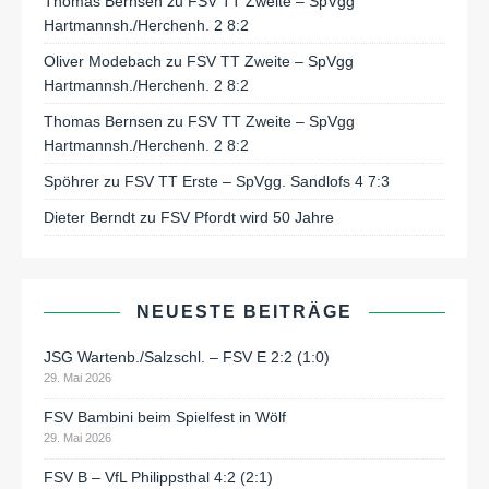
Thomas Bernsen
zu
FSV TT Zweite – SpVgg
Hartmannsh./Herchenh. 2 8:2
Oliver Modebach
zu
FSV TT Zweite – SpVgg
Hartmannsh./Herchenh. 2 8:2
Thomas Bernsen
zu
FSV TT Zweite – SpVgg
Hartmannsh./Herchenh. 2 8:2
Spöhrer
zu
FSV TT Erste – SpVgg. Sandlofs 4 7:3
Dieter Berndt
zu
FSV Pfordt wird 50 Jahre
NEUESTE BEITRÄGE
JSG Wartenb./Salzschl. – FSV E 2:2 (1:0)
29. Mai 2026
FSV Bambini beim Spielfest in Wölf
29. Mai 2026
FSV B – VfL Philippsthal 4:2 (2:1)