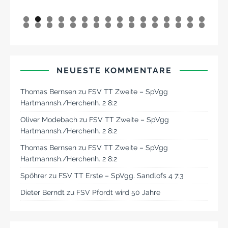
0
1
2
3
4
5
6
7
8
9
0
1
2
3
4
5
6
7
8
9
0
1
2
NEUESTE KOMMENTARE
Thomas Bernsen
zu
FSV TT Zweite – SpVgg
Hartmannsh./Herchenh. 2 8:2
Oliver Modebach
zu
FSV TT Zweite – SpVgg
Hartmannsh./Herchenh. 2 8:2
Thomas Bernsen
zu
FSV TT Zweite – SpVgg
Hartmannsh./Herchenh. 2 8:2
Spöhrer
zu
FSV TT Erste – SpVgg. Sandlofs 4 7:3
Dieter Berndt
zu
FSV Pfordt wird 50 Jahre