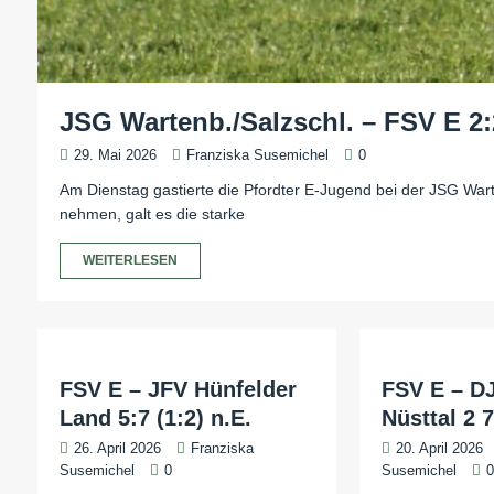
JSG Wartenb./Salzschl. – FSV E 2:2
29. Mai 2026
Franziska Susemichel
0
Am Dienstag gastierte die Pfordter E-Jugend bei der JSG Wart
nehmen, galt es die starke
WEITERLESEN
FSV E – JFV Hünfelder
FSV E – D
Land 5:7 (1:2) n.E.
Nüsttal 2 7
26. April 2026
Franziska
20. April 2026
Susemichel
0
Susemichel