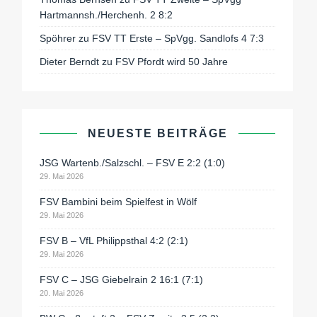
Hartmannsh./Herchenh. 2 8:2
Spöhrer
zu
FSV TT Erste – SpVgg. Sandlofs 4 7:3
Dieter Berndt
zu
FSV Pfordt wird 50 Jahre
NEUESTE BEITRÄGE
JSG Wartenb./Salzschl. – FSV E 2:2 (1:0)
29. Mai 2026
FSV Bambini beim Spielfest in Wölf
29. Mai 2026
FSV B – VfL Philippsthal 4:2 (2:1)
29. Mai 2026
FSV C – JSG Giebelrain 2 16:1 (7:1)
20. Mai 2026