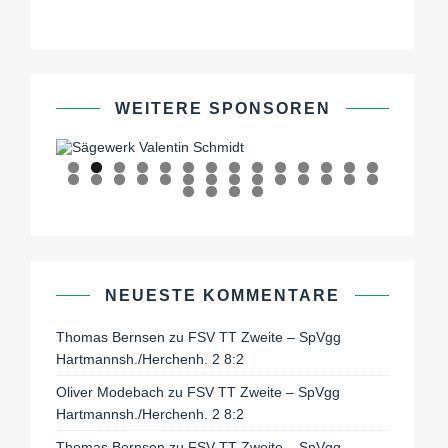
WEITERE SPONSOREN
0
1
2
3
4
5
6
7
8
9
0
1
2
3
4
5
6
7
8
9
0
1
2
NEUESTE KOMMENTARE
Thomas Bernsen
zu
FSV TT Zweite – SpVgg
Hartmannsh./Herchenh. 2 8:2
Oliver Modebach
zu
FSV TT Zweite – SpVgg
Hartmannsh./Herchenh. 2 8:2
Thomas Bernsen
zu
FSV TT Zweite – SpVgg