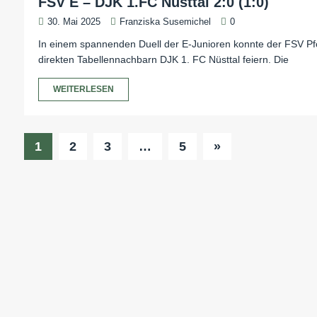
FSV E – DJK 1.FC Nüsttal 2:0 (1:0)
30. Mai 2025
Franziska Susemichel
0
In einem spannenden Duell der E-Junioren konnte der FSV P
direkten Tabellennachbarn DJK 1. FC Nüsttal feiern. Die
WEITERLESEN
1
2
3
…
5
»