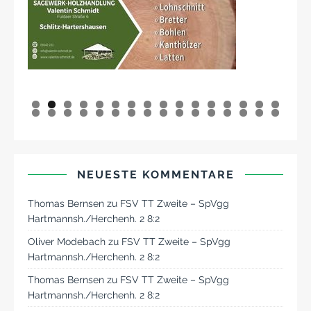
0
1
2
3
4
5
6
7
8
9
0
1
2
3
4
5
6
7
8
9
0
1
2
NEUESTE KOMMENTARE
Thomas Bernsen
zu
FSV TT Zweite – SpVgg
Hartmannsh./Herchenh. 2 8:2
Oliver Modebach
zu
FSV TT Zweite – SpVgg
Hartmannsh./Herchenh. 2 8:2
Thomas Bernsen
zu
FSV TT Zweite – SpVgg
Hartmannsh./Herchenh. 2 8:2