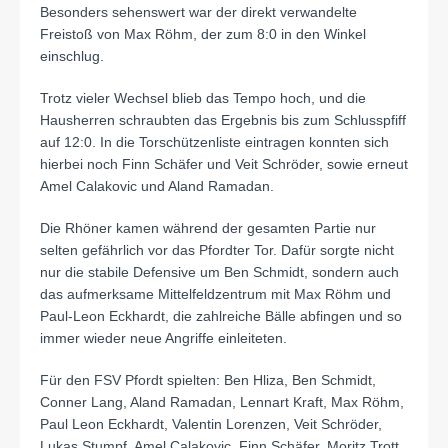
Besonders sehenswert war der direkt verwandelte
Freistoß von Max Röhm, der zum 8:0 in den Winkel
einschlug.
Trotz vieler Wechsel blieb das Tempo hoch, und die
Hausherren schraubten das Ergebnis bis zum Schlusspfiff
auf 12:0. In die Torschützenliste eintragen konnten sich
hierbei noch Finn Schäfer und Veit Schröder, sowie erneut
Amel Calakovic und Aland Ramadan.
Die Rhöner kamen während der gesamten Partie nur
selten gefährlich vor das Pfordter Tor. Dafür sorgte nicht
nur die stabile Defensive um Ben Schmidt, sondern auch
das aufmerksame Mittelfeldzentrum mit Max Röhm und
Paul-Leon Eckhardt, die zahlreiche Bälle abfingen und so
immer wieder neue Angriffe einleiteten.
Für den FSV Pfordt spielten: Ben Hliza, Ben Schmidt,
Conner Lang, Aland Ramadan, Lennart Kraft, Max Röhm,
Paul Leon Eckhardt, Valentin Lorenzen, Veit Schröder,
Lukas Stumpf, Amel Calakovic, Finn Schäfer, Moritz Trott,