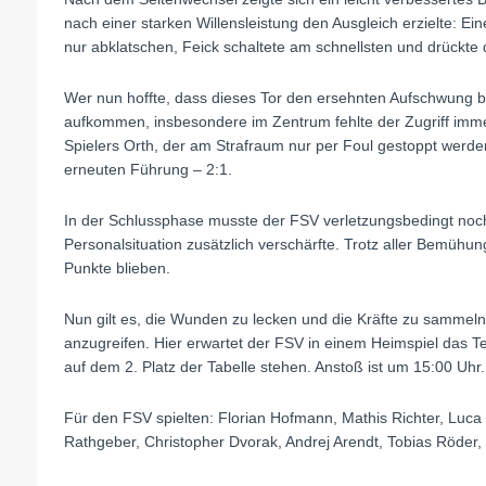
nach einer starken Willensleistung den Ausgleich erzielte: E
nur abklatschen, Feick schaltete am schnellsten und drückte d
Wer nun hoffte, dass dieses Tor den ersehnten Aufschwung bri
aufkommen, insbesondere im Zentrum fehlte der Zugriff immer
Spielers Orth, der am Strafraum nur per Foul gestoppt werden
erneuten Führung – 2:1.
In der Schlussphase musste der FSV verletzungsbedingt noc
Personalsituation zusätzlich verschärfte. Trotz aller Bemühu
Punkte blieben.
Nun gilt es, die Wunden zu lecken und die Kräfte zu sam
anzugreifen. Hier erwartet der FSV in einem Heimspiel das Te
auf dem 2. Platz der Tabelle stehen. Anstoß ist um 15:00 Uhr.
Für den FSV spielten: Florian Hofmann, Mathis Richter, Luca
Rathgeber, Christopher Dvorak, Andrej Arendt, Tobias Röder