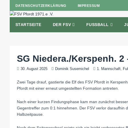
DATENSCHUTZERKLÄRUNG
IMPRESSUM
STARTSEITE
DER FSV
FUSSBALL
J
SG Niedera./Kerspenh. 2 –
30. August 2025
Dominik Susemichel
1. Mannschaft
,
Fu
Zwei Tage drauf, gastierte die Elf des FSV Pfordt in Kerspe
Pfordt mit einer erneut umgestellten Formation antreten.
Nach einer kurzen Findungsphase kam man zunächst besser i
Gegentreffer zum 0:1 hinnehmen. Der FSV verlor daraufhin d
Halbzeitpause.
Nach dem Seitenwechsel zeigte sich ein leicht verbessertes 