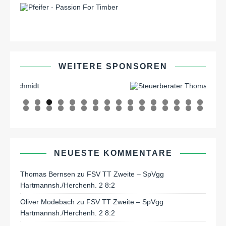
WEITERE SPONSOREN
0
1
2
3
4
5
6
7
8
9
0
1
2
3
4
5
6
7
8
9
0
1
2
NEUESTE KOMMENTARE
Thomas Bernsen
zu
FSV TT Zweite – SpVgg
Hartmannsh./Herchenh. 2 8:2
Oliver Modebach
zu
FSV TT Zweite – SpVgg
Hartmannsh./Herchenh. 2 8:2