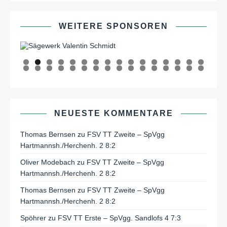
WEITERE SPONSOREN
0
1
2
3
4
5
6
7
8
9
0
1
2
3
4
5
6
7
8
9
0
1
2
NEUESTE KOMMENTARE
Thomas Bernsen
zu
FSV TT Zweite – SpVgg
Hartmannsh./Herchenh. 2 8:2
Oliver Modebach
zu
FSV TT Zweite – SpVgg
Hartmannsh./Herchenh. 2 8:2
Thomas Bernsen
zu
FSV TT Zweite – SpVgg
Hartmannsh./Herchenh. 2 8:2
Spöhrer
zu
FSV TT Erste – SpVgg. Sandlofs 4 7:3