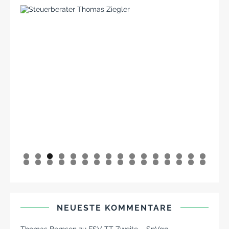
0
1
2
3
4
5
6
7
8
9
0
1
2
3
4
5
6
7
8
9
0
1
2
NEUESTE KOMMENTARE
Thomas Bernsen
zu
FSV TT Zweite – SpVgg