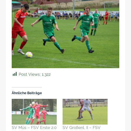
Post Views:
1.322
Ähnliche Beiträge
SV Müs – FSV Erste 2:0
SV Großenl. II – FSV