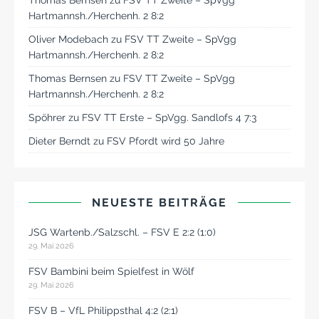
Hartmannsh./Herchenh. 2 8:2
Oliver Modebach
zu
FSV TT Zweite – SpVgg
Hartmannsh./Herchenh. 2 8:2
Thomas Bernsen
zu
FSV TT Zweite – SpVgg
Hartmannsh./Herchenh. 2 8:2
Spöhrer
zu
FSV TT Erste – SpVgg. Sandlofs 4 7:3
Dieter Berndt
zu
FSV Pfordt wird 50 Jahre
NEUESTE BEITRÄGE
JSG Wartenb./Salzschl. – FSV E 2:2 (1:0)
29. Mai 2026
FSV Bambini beim Spielfest in Wölf
29. Mai 2026
FSV B – VfL Philippsthal 4:2 (2:1)